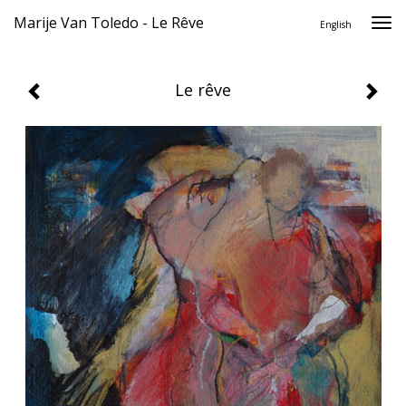
Marije Van Toledo - Le Rêve
Togg
English
navi
Le rêve