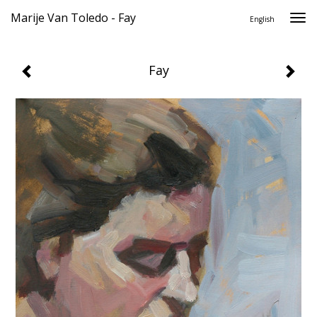
Marije Van Toledo - Fay
Togg
English
navi
Fay