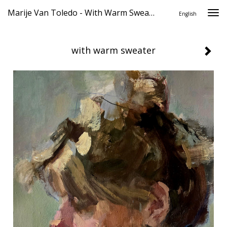
Marije Van Toledo - With Warm Sweater
Togg
English
navi
with warm sweater