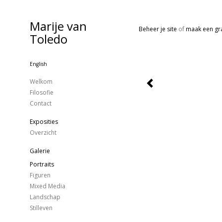
Marije van
Beheer je site
of
maak een gra
Toledo
English
Welkom
Filosofie
Contact
Exposities
Overzicht
Galerie
Portraits
Figuren
Mixed Media
Landschap
Stilleven