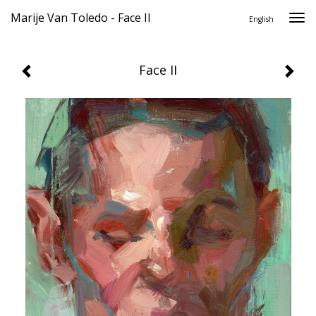
Marije Van Toledo - Face II
Togg
English
navi
Face II