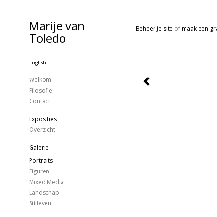
Marije van
Beheer je site
of
maak een gra
Toledo
English
Welkom
Filosofie
Contact
Exposities
Overzicht
Galerie
Portraits
Figuren
Mixed Media
Landschap
Stilleven