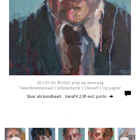
43 x 31 cm, © 2023, prijs op aanvraag
Tweedimensionaal | Schilderkunst | Olieverf | Op papier
Stuur als kunstkaart
Vanaf € 2,95 excl. porto
..