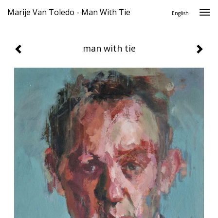
Marije Van Toledo - Man With Tie
Togg
English
navi
man with tie