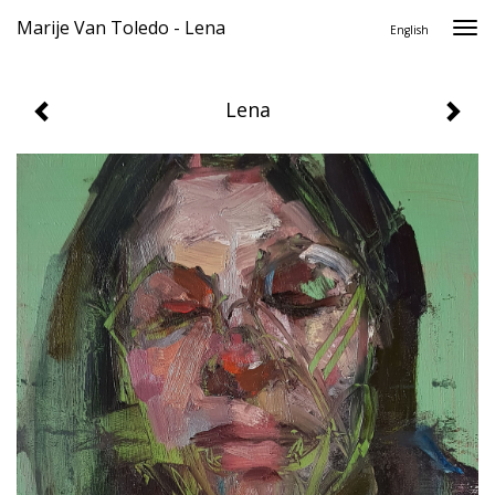
Marije Van Toledo - Lena
Togg
English
navi
Lena