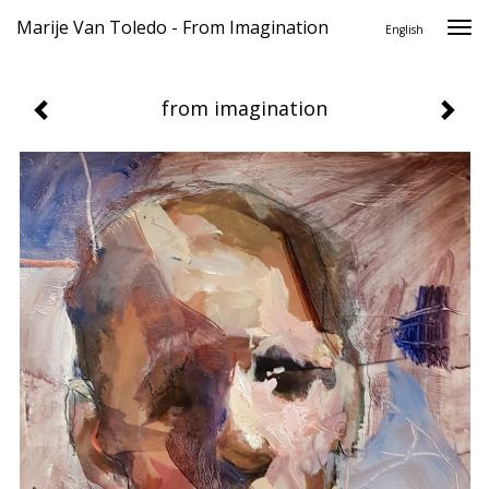
Marije Van Toledo - From Imagination
Togg
English
navi
from imagination